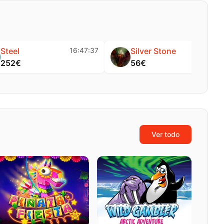
Steel
16:47:37
Silver Stone
16:47:
252€
56€
Ver todo