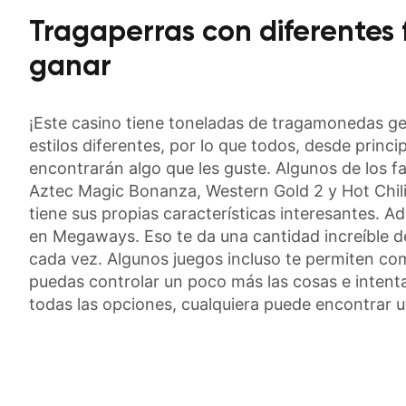
Tragaperras con diferentes
ganar
¡Este casino tiene toneladas de tragamonedas g
estilos diferentes, por lo que todos, desde princi
encontrarán algo que les guste. Algunos de los 
Aztec Magic Bonanza, Western Gold 2 y Hot Chil
tiene sus propias características interesantes. 
en Megaways. Eso te da una cantidad increíble d
cada vez. Algunos juegos incluso te permiten co
puedas controlar un poco más las cosas e inten
todas las opciones, cualquiera puede encontrar un