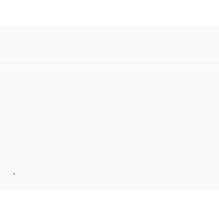
ugadores