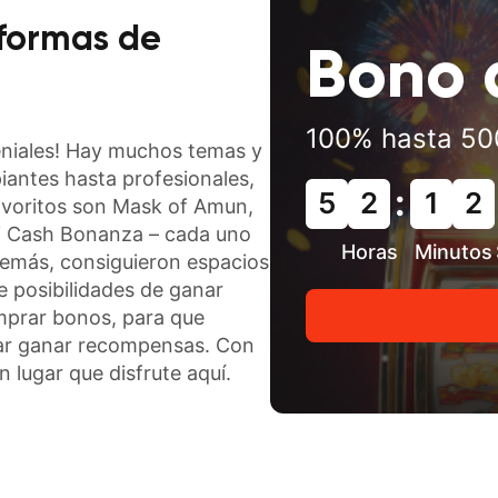
 formas de
Bono 
100% hasta 5
eniales! Hay muchos temas y
piantes hasta profesionales,
:
5
2
1
2
favoritos son Mask of Amun,
i Cash Bonanza – cada uno
Horas
Minutos
Además, consiguieron espacios
e posibilidades de ganar
mprar bonos, para que
tar ganar recompensas. Con
 lugar que disfrute aquí.