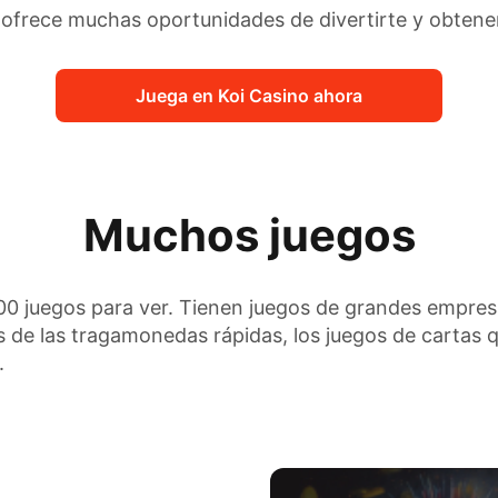
 te ofrece muchas oportunidades de divertirte y obte
Juega en Koi Casino ahora
Muchos juegos
2500 juegos para ver. Tienen juegos de grandes empr
 de las tragamonedas rápidas, los juegos de cartas q
.