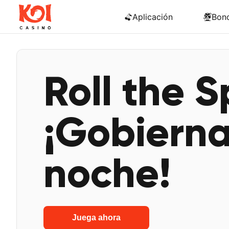
Aplicación
Bon
Roll the S
¡Gobierna
noche!
Juega ahora