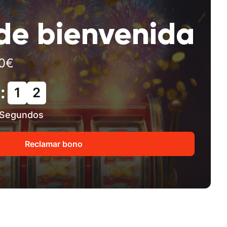
de bienvenida
00€
:
1
0
Segundos
Reclamar bono