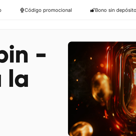
o
Código promocional
Bono sin depósit
pin -
 la