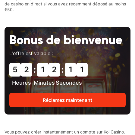
de casino en direct si vous avez récemment déposé au moins
€50.
Bonus de bienvenue
L'offre est valable :
:
:
5
2
1
2
0
9
Heures
Minutes
Secondes
Réclamez maintenant
Vous pouvez créer instantanément un compte sur Koi Casino.