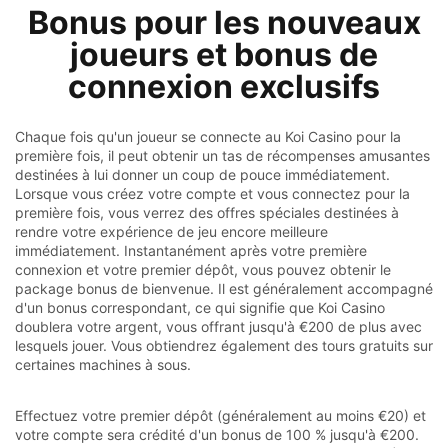
connexion exclusifs
Chaque fois qu'un joueur se connecte au Koi Casino pour la
première fois, il peut obtenir un tas de récompenses amusantes
destinées à lui donner un coup de pouce immédiatement.
Lorsque vous créez votre compte et vous connectez pour la
première fois, vous verrez des offres spéciales destinées à
rendre votre expérience de jeu encore meilleure
immédiatement. Instantanément après votre première
connexion et votre premier dépôt, vous pouvez obtenir le
package bonus de bienvenue. Il est généralement accompagné
d'un bonus correspondant, ce qui signifie que Koi Casino
doublera votre argent, vous offrant jusqu'à €200 de plus avec
lesquels jouer. Vous obtiendrez également des tours gratuits sur
certaines machines à sous.
Effectuez votre premier dépôt (généralement au moins €20) et
votre compte sera crédité d'un bonus de 100 % jusqu'à €200.
Vous bénéficierez également de tours gratuits (jusqu'à 50) sur
les jeux éligibles au bonus. Ces bonus ne sont disponibles pour
les nouveaux joueurs qu'après leur connexion, et chaque
personne ne peut en obtenir qu'un. Lisez toujours les termes et
conditions du bonus avant de commencer à jouer. Par exemple,