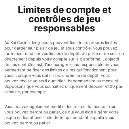
responsables
Au Koi Casino, les joueurs peuvent fixer leurs propres limites
pour garder leur plaisir de jeu et sous contrôle. Vous pouvez
facilement modifier vos limites de dépôt, de perte et de session
directement depuis votre compte sur la plateforme. L’objectif
de ces contrôles est d’encourager le jeu responsable en vous
permettant de fixer des limites claires qui fonctionnent pour
vous. Lorsque vous définissez une limite de dépôt, vous
pouvez choisir un seuil quotidien, hebdomadaire ou mensuel.
Supposons que vous souhaitiez uniquement déposer €100 par
semaine, par exemple.
Vous pouvez également modifier les limites du montant que
vous pouvez perdre ou parier, ce qui vous aide à gérer votre
risque en fixant une limite de temps pendant laquelle vous
pouvez perdre ou parier.
Limites des dépôts : définissez une limite sur le montant
que vous pouvez déposer chaque jour, par exemple €50.
Limites de perte : choisissez combien d’argent vous êtes