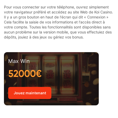
Cela facilite la saisie de vos informations et l'accès direct à
votre compte. Toutes les fonctionnalités sont disponibles sans
aucun problème sur la version mobile, que vous effectuiez des
dépôts, jouiez à des jeux ou gériez vos bonus.
Max Win
52000€
Jouez maintenant
Application mobile et autres moyens