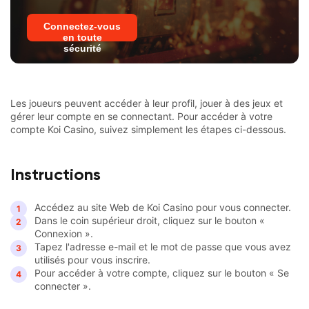
Les joueurs peuvent accéder à leur profil, jouer à des jeux et
gérer leur compte en se connectant. Pour accéder à votre
compte Koi Casino, suivez simplement les étapes ci-dessous.
Instructions
Accédez au site Web de Koi Casino pour vous connecter.
Dans le coin supérieur droit, cliquez sur le bouton «
Connexion ».
Tapez l'adresse e-mail et le mot de passe que vous avez
utilisés pour vous inscrire.
Pour accéder à votre compte, cliquez sur le bouton « Se
connecter ».
Impossible de se connecter ? Si vous saisissez un mot de passe
erroné, cliquez sur « Mot de passe oublié » pour le réinitialiser.
Si votre adresse e-mail ne fonctionne pas, assurez-vous
d'utiliser la bonne. Vous rencontrez des problèmes avec votre