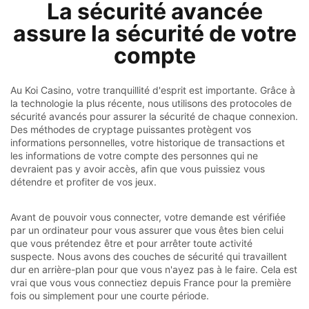
Au Koi Casino, votre tranquillité d'esprit est importante. Grâce à
la technologie la plus récente, nous utilisons des protocoles de
sécurité avancés pour assurer la sécurité de chaque connexion.
Des méthodes de cryptage puissantes protègent vos
informations personnelles, votre historique de transactions et
les informations de votre compte des personnes qui ne
devraient pas y avoir accès, afin que vous puissiez vous
détendre et profiter de vos jeux.
Avant de pouvoir vous connecter, votre demande est vérifiée
par un ordinateur pour vous assurer que vous êtes bien celui
que vous prétendez être et pour arrêter toute activité
suspecte. Nous avons des couches de sécurité qui travaillent
dur en arrière-plan pour que vous n'ayez pas à le faire. Cela est
vrai que vous vous connectiez depuis France pour la première
fois ou simplement pour une courte période.