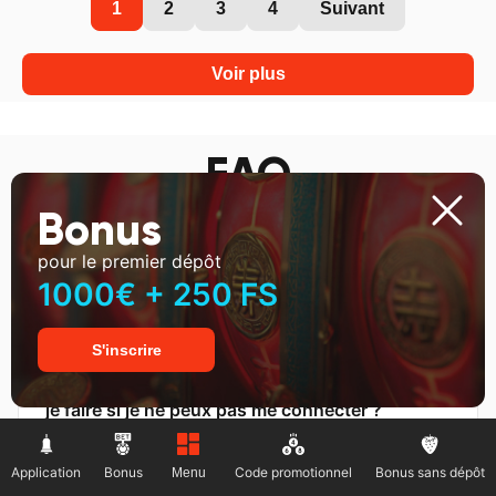
FAQ
Comment utiliser mon téléphone pour me
Bonus
connecter à mon compte Koi Casino ?
pour le premier dépôt
1000€ + 250 FS
Après avoir déposé de l'argent, que dois-
je faire si je ne peux pas me connecter ?
S'inscrire
Si je dépose ou retire de l'argent du
casino Koi, y a-t-il des limites ?
Application
Bonus
Code promotionnel
Bonus sans dépôt
Menu