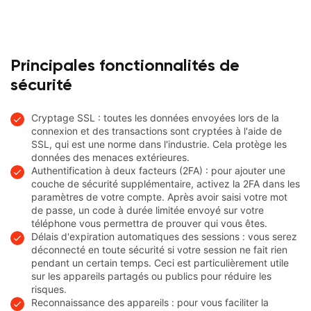
Principales fonctionnalités de
sécurité
Cryptage SSL : toutes les données envoyées lors de la
connexion et des transactions sont cryptées à l'aide de
SSL, qui est une norme dans l'industrie. Cela protège les
données des menaces extérieures.
Authentification à deux facteurs (2FA) : pour ajouter une
couche de sécurité supplémentaire, activez la 2FA dans les
paramètres de votre compte. Après avoir saisi votre mot
de passe, un code à durée limitée envoyé sur votre
téléphone vous permettra de prouver qui vous êtes.
Délais d'expiration automatiques des sessions : vous serez
déconnecté en toute sécurité si votre session ne fait rien
pendant un certain temps. Ceci est particulièrement utile
sur les appareils partagés ou publics pour réduire les
risques.
Reconnaissance des appareils : pour vous faciliter la
connexion, Koi Casino se souvient des appareils que vous
avez déjà utilisés. Une authentification supplémentaire sera
nécessaire si quelqu'un tente de se connecter à partir d'un
appareil ou d'un endroit inconnu.