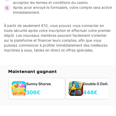
acceptez les termes et conditions du casino.
Après avoir envoyé le formulaire, votre compte sera activé
immédiatement.
À partir de seulement €10, vous pouvez vous connecter en
toute sécurité après votre inscription et effectuer votre premier
dépôt. Les nouveaux membres peuvent facilement s'orienter
sur la plateforme et financer leurs comptes, afin que vous
puissiez commencer à profiter immédiatement des meilleures
machines à sous, tables en direct et offres spéciales.
Maintenant gagnant
Bonus pour les nouveaux
joueurs et bonus de