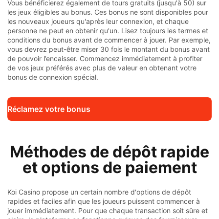
vous devrez peut-être miser 30 fois le montant du bonus avant
de pouvoir l’encaisser. Commencez immédiatement à profiter
de vos jeux préférés avec plus de valeur en obtenant votre
bonus de connexion spécial.
Réclamez votre bonus
Méthodes de dépôt rapide
et options de paiement
Koi Casino propose un certain nombre d'options de dépôt
rapides et faciles afin que les joueurs puissent commencer à
jouer immédiatement. Pour que chaque transaction soit sûre et
claire, la plateforme ne fonctionne qu'avec des fournisseurs
connus et fiables. Il est simple de déposer de l'argent. Après
vous être connecté, il vous suffit d'aller à la caisse, de choisir le
mode de dépôt que vous souhaitez utiliser et de saisir les
informations nécessaires. Il est possible de vérifier votre solde