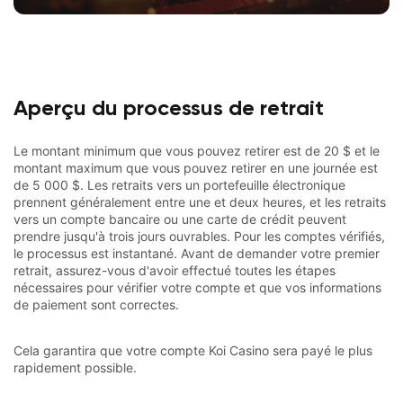
Aperçu du processus de retrait
Le montant minimum que vous pouvez retirer est de 20 $ et le
montant maximum que vous pouvez retirer en une journée est
de 5 000 $. Les retraits vers un portefeuille électronique
prennent généralement entre une et deux heures, et les retraits
vers un compte bancaire ou une carte de crédit peuvent
prendre jusqu'à trois jours ouvrables. Pour les comptes vérifiés,
le processus est instantané. Avant de demander votre premier
retrait, assurez-vous d'avoir effectué toutes les étapes
nécessaires pour vérifier votre compte et que vos informations
de paiement sont correctes.
Cela garantira que votre compte Koi Casino sera payé le plus
rapidement possible.
Limites de compte et
contrôles de jeu