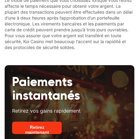
carte de crédit peuvent prendre jusqu’à trois jours ouvrables.
Pour vous assurer que votre argent est transféré en toute
sécurité, Koi Casino met beaucoup l'accent sur la rapidité et
des protocoles de sécurité solides.
Paiements
instantanés
Retirez vos gains rapidement
Retirez
maintenant