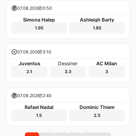
1.95
1.85
07.08.2026
13:10
Juventus
Dessiner
AC Milan
2.1
3.3
3
07.08.2026
12:40
Rafael Nadal
Dominic Thiem
1.5
2.5
1
2
3
4
Suivant
Voir plus