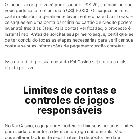
O menor valor que você pode sacar é US$ 20, e o máximo que
você pode sacar em um dia é US$ 5.000. Os saques em uma
carteira eletrônica geralmente levam entre uma e duas horas, e
os saques em uma conta bancária ou cartão de crédito podem
levar até três dias úteis. Para contas verificadas, o processo é
instantâneo. Antes de solicitar seu primeiro saque, certifique-se
de ter concluído todas as etapas necessárias para verificar sua
conta e se suas informações de pagamento estão corretas.
Isso garantirá que sua conta do Koi Casino seja paga o mais
rápido possível.
Limites de contas e
controles de jogos
responsáveis
No Koi Casino, os jogadores podem definir seus próprios limites
para ajudar a manter a diversão do jogo sob controle. Você
pode alterar facilmente seus limites de depósito, perda e