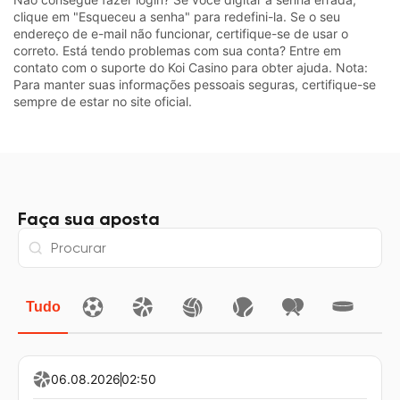
clique em "Esqueceu a senha" para redefini-la. Se o seu
endereço de e-mail não funcionar, certifique-se de usar o
correto. Está tendo problemas com sua conta? Entre em
contato com o suporte do Koi Casino para obter ajuda. Nota:
Para manter suas informações pessoais seguras, certifique-se
sempre de estar no site oficial.
Faça sua aposta
Tudo
06.08.2026
02:50