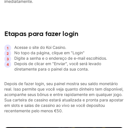
imediatamente.
Etapas para fazer login
Acesse o site do Koi Casino.
No topo da página, clique em "Login"
Digite a senha e o endereço de e-mail escolhidos.
Depois de clicar em "Enviar", você será levado
diretamente para o painel da sua conta.
Depois de fazer login, seu painel mostra seu saldo monetário
real. Isso permite que você veja quanto dinheiro tem disponível,
acompanhe seus bônus e entre rapidamente em qualquer jogo.
Sua carteira de cassino estará atualizada e pronta para apostar
em slots e salas de cassino ao vivo se você depositou
recentemente pelo menos €50.