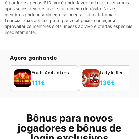
A partir de apenas €10, você pode fazer login com segurança
após se inscrever e fazer seu primeiro depósito. Novos
membros podem facilmente se orientar na plataforma e
financiar suas contas, para que você possa começar a
aproveitar os melhores slots, mesas ao vivo e ofertas especiais
imediatamente.
Agora ganhando
Fruits And Jokers 100 Lines
Lady In Red
111€
136€
Bônus para novos
jogadores e bônus de
login exclusivos