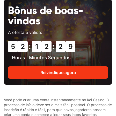
Bônus de boas-
vindas
A oferta é válida:
:
:
5
2
1
2
2
7
Horas
Minutos
Segundos
Reivindique agora
Você pode criar uma conta instantaneamente no Koi Casino. O
processo de início deve ser o mais fácil possível. O processo de
inscrição é rápido e fácil, para que novos jogadores possam
criar uma conta e começar a jogar seus jogos favoritos