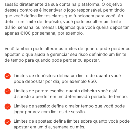
sessão diretamente da sua conta na plataforma. O objetivo
desses controles é incentivar o jogo responsável, permitindo
que você defina limites claros que funcionem para você. Ao
definir um limite de depósito, você pode escolher um limite
diário, semanal ou mensal. Digamos que você queira depositar
apenas €100 por semana, por exemplo.
Você também pode alterar os limites de quanto pode perder ou
apostar, o que ajuda a gerenciar seu risco definindo um limite
de tempo para quando pode perder ou apostar.
Limites de depósitos: defina um limite de quanto você
pode depositar por dia, por exemplo €50.
Limites de perda: escolha quanto dinheiro você está
disposto a perder em um determinado período de tempo.
Limites de sessão: defina o maior tempo que você pode
jogar por vez com limites de sessão.
Limites de apostas: defina limites sobre quanto você pode
apostar em um dia, semana ou mês.