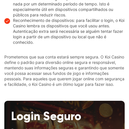
nada por um determinado período de tempo. Isto é
especialmente útil em dispositivos compartilhados ou
públicos para reduzir riscos.
Reconhecimento de dispositivos: para facilitar o login, o Koi
Casino lembra os dispositivos que você usou antes.
Autenticação extra será necessária se alguém tentar fazer
login a partir de um dispositivo ou local que não é
conhecido.
Prometemos que sua conta estará sempre segura. O Koi Casino
define o padrão para diversão online segura e responsável,
mantendo suas informações seguras e garantindo que somente
você possa acessar seus fundos de jogo e informações
pessoais. Para aqueles que querem jogar online com segurança
e facilidade, o Koi Casino é um ótimo lugar para fazer isso.
Login Seguro