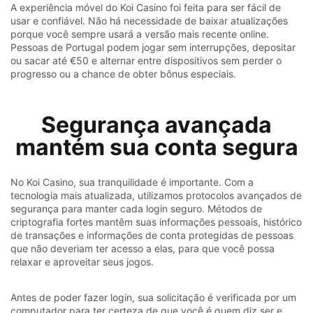
A experiência móvel do Koi Casino foi feita para ser fácil de
usar e confiável. Não há necessidade de baixar atualizações
porque você sempre usará a versão mais recente online.
Pessoas de Portugal podem jogar sem interrupções, depositar
ou sacar até €50 e alternar entre dispositivos sem perder o
progresso ou a chance de obter bônus especiais.
Segurança avançada
mantém sua conta segura
No Koi Casino, sua tranquilidade é importante. Com a
tecnologia mais atualizada, utilizamos protocolos avançados de
segurança para manter cada login seguro. Métodos de
criptografia fortes mantêm suas informações pessoais, histórico
de transações e informações de conta protegidas de pessoas
que não deveriam ter acesso a elas, para que você possa
relaxar e aproveitar seus jogos.
Antes de poder fazer login, sua solicitação é verificada por um
computador para ter certeza de que você é quem diz ser e