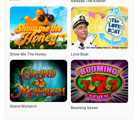
Release The Kraken
Show Me The Honey
Love Boat
Grand Monarch
Booming Seven