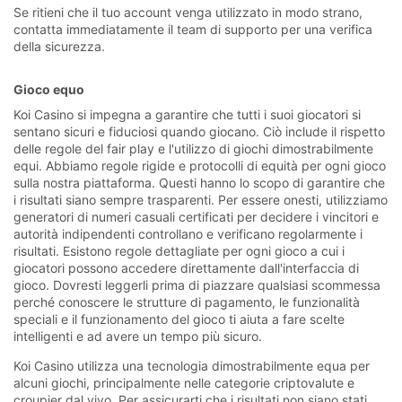
Se ritieni che il tuo account venga utilizzato in modo strano,
contatta immediatamente il team di supporto per una verifica
della sicurezza.
Gioco equo
Koi Casino si impegna a garantire che tutti i suoi giocatori si
sentano sicuri e fiduciosi quando giocano. Ciò include il rispetto
delle regole del fair play e l'utilizzo di giochi dimostrabilmente
equi. Abbiamo regole rigide e protocolli di equità per ogni gioco
sulla nostra piattaforma. Questi hanno lo scopo di garantire che
i risultati siano sempre trasparenti. Per essere onesti, utilizziamo
generatori di numeri casuali certificati per decidere i vincitori e
autorità indipendenti controllano e verificano regolarmente i
risultati. Esistono regole dettagliate per ogni gioco a cui i
giocatori possono accedere direttamente dall'interfaccia di
gioco. Dovresti leggerli prima di piazzare qualsiasi scommessa
perché conoscere le strutture di pagamento, le funzionalità
speciali e il funzionamento del gioco ti aiuta a fare scelte
intelligenti e ad avere un tempo più sicuro.
Koi Casino utilizza una tecnologia dimostrabilmente equa per
alcuni giochi, principalmente nelle categorie criptovalute e
croupier dal vivo. Per assicurarti che i risultati non siano stati