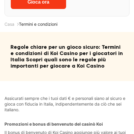
Gioca ora
Casa
Termini e condizioni
Regole chiare per un gioco sicuro: Termini
e condizioni di Koi Casino per i giocatori in
Italia Scopri quali sono le regole più
importanti per giocare a Koi Casino
Assicurati sempre che i tuoi dati € e personali siano al sicuro e
gioca con fiducia in Italia, indipendentemente da ciò che sei
italiano.
Promozioni e bonus di benvenuto del casinò Koi
Il bonus di benvenuto di Koi Casino aggiunge più valore ai tuoi