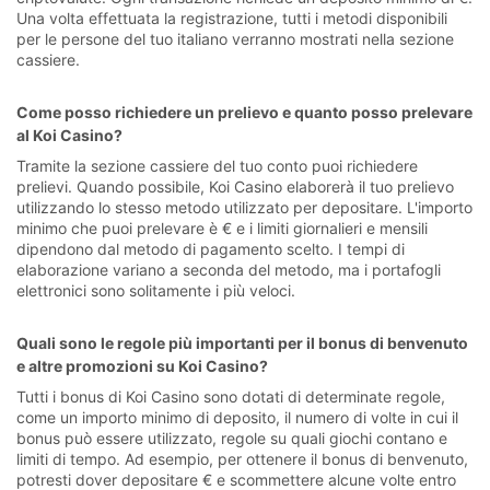
Una volta effettuata la registrazione, tutti i metodi disponibili
per le persone del tuo italiano verranno mostrati nella sezione
cassiere.
Come posso richiedere un prelievo e quanto posso prelevare
al Koi Casino?
Tramite la sezione cassiere del tuo conto puoi richiedere
prelievi. Quando possibile, Koi Casino elaborerà il tuo prelievo
utilizzando lo stesso metodo utilizzato per depositare. L'importo
minimo che puoi prelevare è € e i limiti giornalieri e mensili
dipendono dal metodo di pagamento scelto. I tempi di
elaborazione variano a seconda del metodo, ma i portafogli
elettronici sono solitamente i più veloci.
Quali sono le regole più importanti per il bonus di benvenuto
e altre promozioni su Koi Casino?
Tutti i bonus di Koi Casino sono dotati di determinate regole,
come un importo minimo di deposito, il numero di volte in cui il
bonus può essere utilizzato, regole su quali giochi contano e
limiti di tempo. Ad esempio, per ottenere il bonus di benvenuto,
potresti dover depositare € e scommettere alcune volte entro