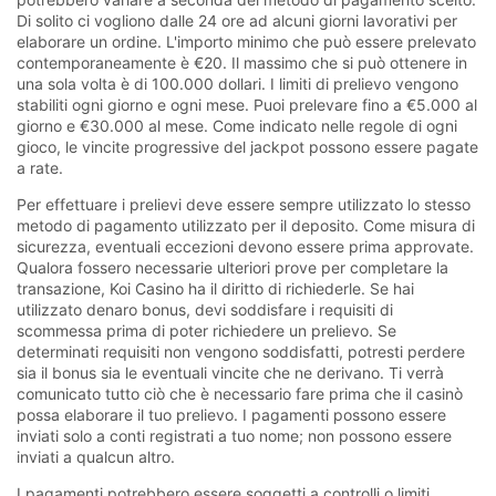
Di solito ci vogliono dalle 24 ore ad alcuni giorni lavorativi per
elaborare un ordine. L'importo minimo che può essere prelevato
contemporaneamente è €20. Il massimo che si può ottenere in
una sola volta è di 100.000 dollari. I limiti di prelievo vengono
stabiliti ogni giorno e ogni mese. Puoi prelevare fino a €5.000 al
giorno e €30.000 al mese. Come indicato nelle regole di ogni
gioco, le vincite progressive del jackpot possono essere pagate
a rate.
Per effettuare i prelievi deve essere sempre utilizzato lo stesso
metodo di pagamento utilizzato per il deposito. Come misura di
sicurezza, eventuali eccezioni devono essere prima approvate.
Qualora fossero necessarie ulteriori prove per completare la
transazione, Koi Casino ha il diritto di richiederle. Se hai
utilizzato denaro bonus, devi soddisfare i requisiti di
scommessa prima di poter richiedere un prelievo. Se
determinati requisiti non vengono soddisfatti, potresti perdere
sia il bonus sia le eventuali vincite che ne derivano. Ti verrà
comunicato tutto ciò che è necessario fare prima che il casinò
possa elaborare il tuo prelievo. I pagamenti possono essere
inviati solo a conti registrati a tuo nome; non possono essere
inviati a qualcun altro.
I pagamenti potrebbero essere soggetti a controlli o limiti