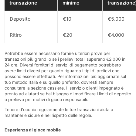
transazione
minimo
transazione
Deposito
€10
€5.000
Ritiro
€20
€4.000
Potrebbe essere necessario fornire ulteriori prove per
transazioni più grandi o se i prelievi totali superano €2.000 in
24 ore. Diversi fornitori di servizi di pagamento potrebbero
avere limiti diversi per quanto riguarda i tipi di prelievi che
possono essere effettuati. Per informazioni più aggiornate sul
tuo metodo Italia e su quello preferito, dovresti sempre
consultare la sezione cassiere. Il servizio clienti impegnato è
pronto ad aiutarti se hai bisogno di modificare i limiti di deposito
o prelievo per motivi di gioco responsabili.
Tenere d'occhio regolarmente le tue transazioni aiuta a
mantenerle sicure e nel rispetto delle regole.
Esperienza di gioco mobile