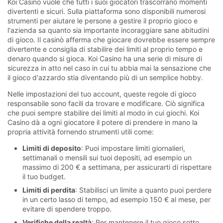
Koi Casino vuole che tutti i suoi giocatori trascorrano momenti
divertenti e sicuri. Sulla piattaforma sono disponibili numerosi
strumenti per aiutare le persone a gestire il proprio gioco e
l'azienda sa quanto sia importante incoraggiare sane abitudini
di gioco. Il casinò afferma che giocare dovrebbe essere sempre
divertente e consiglia di stabilire dei limiti al proprio tempo e
denaro quando si gioca. Koi Casino ha una serie di misure di
sicurezza in atto nel caso in cui tu abbia mai la sensazione che
il gioco d'azzardo stia diventando più di un semplice hobby.
Nelle impostazioni del tuo account, queste regole di gioco
responsabile sono facili da trovare e modificare. Ciò significa
che puoi sempre stabilire dei limiti al modo in cui giochi. Koi
Casino dà a ogni giocatore il potere di prendere in mano la
propria attività fornendo strumenti utili come:
Limiti di deposito
: Puoi impostare limiti giornalieri,
settimanali o mensili sui tuoi depositi, ad esempio un
massimo di 200 € a settimana, per assicurarti di rispettare
il tuo budget.
Limiti di perdita
: Stabilisci un limite a quanto puoi perdere
in un certo lasso di tempo, ad esempio 150 € al mese, per
evitare di spendere troppo.
Verifiche della realtà
: Per mantenere il tuo gioco sotto