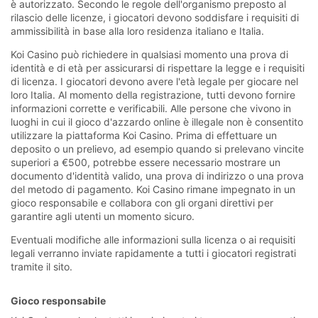
è autorizzato. Secondo le regole dell'organismo preposto al
rilascio delle licenze, i giocatori devono soddisfare i requisiti di
ammissibilità in base alla loro residenza italiano e Italia.
Koi Casino può richiedere in qualsiasi momento una prova di
identità e di età per assicurarsi di rispettare la legge e i requisiti
di licenza. I giocatori devono avere l'età legale per giocare nel
loro Italia. Al momento della registrazione, tutti devono fornire
informazioni corrette e verificabili. Alle persone che vivono in
luoghi in cui il gioco d'azzardo online è illegale non è consentito
utilizzare la piattaforma Koi Casino. Prima di effettuare un
deposito o un prelievo, ad esempio quando si prelevano vincite
superiori a €500, potrebbe essere necessario mostrare un
documento d'identità valido, una prova di indirizzo o una prova
del metodo di pagamento. Koi Casino rimane impegnato in un
gioco responsabile e collabora con gli organi direttivi per
garantire agli utenti un momento sicuro.
Eventuali modifiche alle informazioni sulla licenza o ai requisiti
legali verranno inviate rapidamente a tutti i giocatori registrati
tramite il sito.
Gioco responsabile