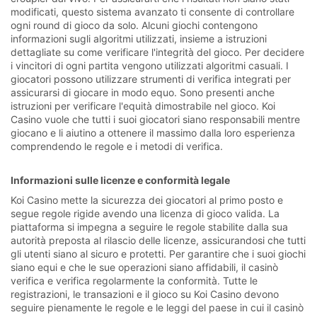
modificati, questo sistema avanzato ti consente di controllare
ogni round di gioco da solo. Alcuni giochi contengono
informazioni sugli algoritmi utilizzati, insieme a istruzioni
dettagliate su come verificare l'integrità del gioco. Per decidere
i vincitori di ogni partita vengono utilizzati algoritmi casuali. I
giocatori possono utilizzare strumenti di verifica integrati per
assicurarsi di giocare in modo equo. Sono presenti anche
istruzioni per verificare l'equità dimostrabile nel gioco. Koi
Casino vuole che tutti i suoi giocatori siano responsabili mentre
giocano e li aiutino a ottenere il massimo dalla loro esperienza
comprendendo le regole e i metodi di verifica.
Informazioni sulle licenze e conformità legale
Koi Casino mette la sicurezza dei giocatori al primo posto e
segue regole rigide avendo una licenza di gioco valida. La
piattaforma si impegna a seguire le regole stabilite dalla sua
autorità preposta al rilascio delle licenze, assicurandosi che tutti
gli utenti siano al sicuro e protetti. Per garantire che i suoi giochi
siano equi e che le sue operazioni siano affidabili, il casinò
verifica e verifica regolarmente la conformità. Tutte le
registrazioni, le transazioni e il gioco su Koi Casino devono
seguire pienamente le regole e le leggi del paese in cui il casinò