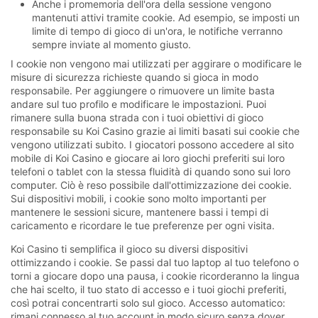
Anche i promemoria dell'ora della sessione vengono
mantenuti attivi tramite cookie. Ad esempio, se imposti un
limite di tempo di gioco di un'ora, le notifiche verranno
sempre inviate al momento giusto.
I cookie non vengono mai utilizzati per aggirare o modificare le
misure di sicurezza richieste quando si gioca in modo
responsabile. Per aggiungere o rimuovere un limite basta
andare sul tuo profilo e modificare le impostazioni. Puoi
rimanere sulla buona strada con i tuoi obiettivi di gioco
responsabile su Koi Casino grazie ai limiti basati sui cookie che
vengono utilizzati subito. I giocatori possono accedere al sito
mobile di Koi Casino e giocare ai loro giochi preferiti sui loro
telefoni o tablet con la stessa fluidità di quando sono sui loro
computer. Ciò è reso possibile dall'ottimizzazione dei cookie.
Sui dispositivi mobili, i cookie sono molto importanti per
mantenere le sessioni sicure, mantenere bassi i tempi di
caricamento e ricordare le tue preferenze per ogni visita.
Koi Casino ti semplifica il gioco su diversi dispositivi
ottimizzando i cookie. Se passi dal tuo laptop al tuo telefono o
torni a giocare dopo una pausa, i cookie ricorderanno la lingua
che hai scelto, il tuo stato di accesso e i tuoi giochi preferiti,
così potrai concentrarti solo sul gioco. Accesso automatico:
rimani connesso al tuo account in modo sicuro senza dover