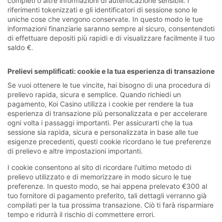
completi o altre informazioni di autenticazione sensibili. I
riferimenti tokenizzati e gli identificatori di sessione sono le
uniche cose che vengono conservate. In questo modo le tue
informazioni finanziarie saranno sempre al sicuro, consentendoti
di effettuare depositi più rapidi e di visualizzare facilmente il tuo
saldo €.
Prelievi semplificati: cookie e la tua esperienza di transazione
Se vuoi ottenere le tue vincite, hai bisogno di una procedura di
prelievo rapida, sicura e semplice. Quando richiedi un
pagamento, Koi Casino utilizza i cookie per rendere la tua
esperienza di transazione più personalizzata e per accelerare
ogni volta i passaggi importanti. Per assicurarti che la tua
sessione sia rapida, sicura e personalizzata in base alle tue
esigenze precedenti, questi cookie ricordano le tue preferenze
di prelievo e altre impostazioni importanti.
I cookie consentono al sito di ricordare l'ultimo metodo di
prelievo utilizzato e di memorizzare in modo sicuro le tue
preferenze. In questo modo, se hai appena prelevato €300 al
tuo fornitore di pagamento preferito, tali dettagli verranno già
compilati per la tua prossima transazione. Ciò ti farà risparmiare
tempo e ridurrà il rischio di commettere errori.