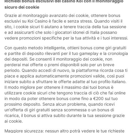
Richiedi bonus esclusivi del casinò Koi con il monitoraggio
sicuro dei cookie
Grazie al monitoraggio avanzato dei cookie, ottenere bonus
esclusivi su Koi Casino è facile e senza stress. Quando visiti il
sito, i cookie sicuri ti aiutano a tenere traccia della tua sessione
e ad assicurarti che solo i giocatori idonei di Italia possano
vedere promozioni specifiche per la tua attività e i tuoi interessi.
Con questo metodo intelligente, ottieni bonus come giri gratuiti
e partite di deposito rilevanti per il tuo gameplay e la cronologia
dei depositi. Se consenti il monitoraggio dei cookie, non
perderai mai offerte o premi disponibili solo per un breve
periodo. Quando accedi di nuovo, la piattaforma ricorda cosa ti
piace e applica automaticamente promozioni valide, così puoi
iniziare subito a sfruttare le offerte adatte al tuo profilo italiano.
Il modo migliore per ottenere il massimo dai tuoi bonus è
utilizzare cookie sicuri che tengono traccia di ciò che fai online
in modo da poter ottenere bonus come fino a €200 sul tuo
prossimo deposito. Senza alcun problema, quando ricevi
un'offerta di giri gratuiti senza scommessa o un bonus di
ricarica, il bonus si attiva subito durante la tua sessione grazie
ai cookie.
Maggiore sicurezza: nessun altro potrà vedere le tue richieste