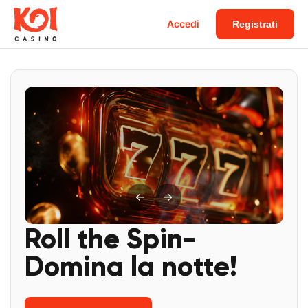
Accedi
Registrati
Roll the Spin-
Domina la notte!