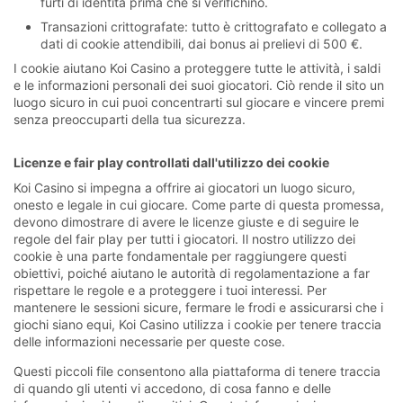
furti di identità prima che si verifichino.
Transazioni crittografate: tutto è crittografato e collegato a
dati di cookie attendibili, dai bonus ai prelievi di 500 €.
I cookie aiutano Koi Casino a proteggere tutte le attività, i saldi
e le informazioni personali dei suoi giocatori. Ciò rende il sito un
luogo sicuro in cui puoi concentrarti sul giocare e vincere premi
senza preoccuparti della tua sicurezza.
Licenze e fair play controllati dall'utilizzo dei cookie
Koi Casino si impegna a offrire ai giocatori un luogo sicuro,
onesto e legale in cui giocare. Come parte di questa promessa,
devono dimostrare di avere le licenze giuste e di seguire le
regole del fair play per tutti i giocatori. Il nostro utilizzo dei
cookie è una parte fondamentale per raggiungere questi
obiettivi, poiché aiutano le autorità di regolamentazione a far
rispettare le regole e a proteggere i tuoi interessi. Per
mantenere le sessioni sicure, fermare le frodi e assicurarsi che i
giochi siano equi, Koi Casino utilizza i cookie per tenere traccia
delle informazioni necessarie per queste cose.
Questi piccoli file consentono alla piattaforma di tenere traccia
di quando gli utenti vi accedono, di cosa fanno e delle