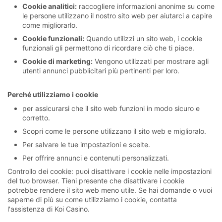
Cookie analitici:
raccogliere informazioni anonime su come
le persone utilizzano il nostro sito web per aiutarci a capire
come migliorarlo.
Cookie funzionali:
Quando utilizzi un sito web, i cookie
funzionali gli permettono di ricordare ciò che ti piace.
Cookie di marketing:
Vengono utilizzati per mostrare agli
utenti annunci pubblicitari più pertinenti per loro.
Perché utilizziamo i cookie
per assicurarsi che il sito web funzioni in modo sicuro e
corretto.
Scopri come le persone utilizzano il sito web e miglioralo.
Per salvare le tue impostazioni e scelte.
Per offrire annunci e contenuti personalizzati.
Controllo dei cookie: puoi disattivare i cookie nelle impostazioni
del tuo browser. Tieni presente che disattivare i cookie
potrebbe rendere il sito web meno utile. Se hai domande o vuoi
saperne di più su come utilizziamo i cookie, contatta
l'assistenza di Koi Casino.