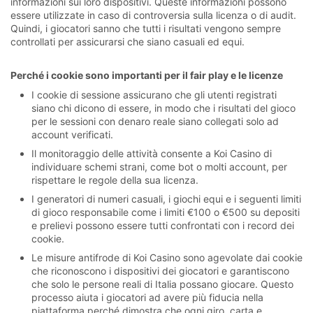
informazioni sui loro dispositivi. Queste informazioni possono
essere utilizzate in caso di controversia sulla licenza o di audit.
Quindi, i giocatori sanno che tutti i risultati vengono sempre
controllati per assicurarsi che siano casuali ed equi.
Perché i cookie sono importanti per il fair play e le licenze
I cookie di sessione assicurano che gli utenti registrati
siano chi dicono di essere, in modo che i risultati del gioco
per le sessioni con denaro reale siano collegati solo ad
account verificati.
Il monitoraggio delle attività consente a Koi Casino di
individuare schemi strani, come bot o molti account, per
rispettare le regole della sua licenza.
I generatori di numeri casuali, i giochi equi e i seguenti limiti
di gioco responsabile come i limiti €100 o €500 su depositi
e prelievi possono essere tutti confrontati con i record dei
cookie.
Le misure antifrode di Koi Casino sono agevolate dai cookie
che riconoscono i dispositivi dei giocatori e garantiscono
che solo le persone reali di Italia possano giocare. Questo
processo aiuta i giocatori ad avere più fiducia nella
piattaforma perché dimostra che ogni giro, carta e