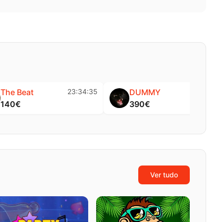
The Beat
23:34:35
DUMMY
23:34:
140€
390€
Ver tudo