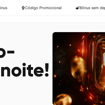
ônus
Código Promocional
Bônus sem de
o-
noite!