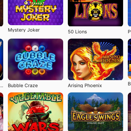
Mystery Joker
50 Lions
P
B
ean Roulette Christmas Edition
Bubble Craze
Arising Phoenix