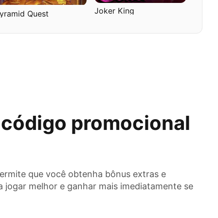
Joker King
yramid Quest
 código promocional
ermite que você obtenha bônus extras e
a jogar melhor e ganhar mais imediatamente se