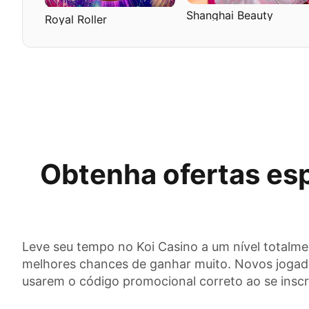
Shanghai Beauty
Royal Roller
Obtenha ofertas es
Leve seu tempo no Koi Casino a um nível totalm
melhores chances de ganhar muito. Novos jogado
usarem o código promocional correto ao se insc