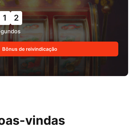
1
0
egundos
Bônus de reivindicação
boas-vindas