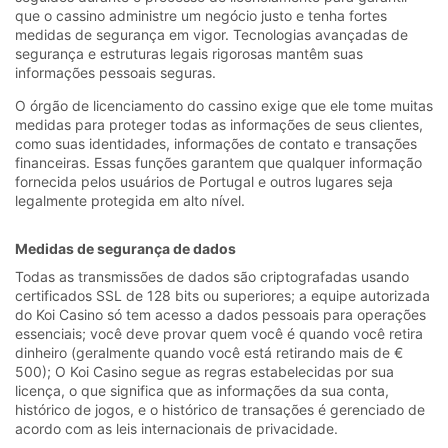
que o cassino administre um negócio justo e tenha fortes
medidas de segurança em vigor. Tecnologias avançadas de
segurança e estruturas legais rigorosas mantêm suas
informações pessoais seguras.
O órgão de licenciamento do cassino exige que ele tome muitas
medidas para proteger todas as informações de seus clientes,
como suas identidades, informações de contato e transações
financeiras. Essas funções garantem que qualquer informação
fornecida pelos usuários de Portugal e outros lugares seja
legalmente protegida em alto nível.
Medidas de segurança de dados
Todas as transmissões de dados são criptografadas usando
certificados SSL de 128 bits ou superiores; a equipe autorizada
do Koi Casino só tem acesso a dados pessoais para operações
essenciais; você deve provar quem você é quando você retira
dinheiro (geralmente quando você está retirando mais de €
500); O Koi Casino segue as regras estabelecidas por sua
licença, o que significa que as informações da sua conta,
histórico de jogos, e o histórico de transações é gerenciado de
acordo com as leis internacionais de privacidade.