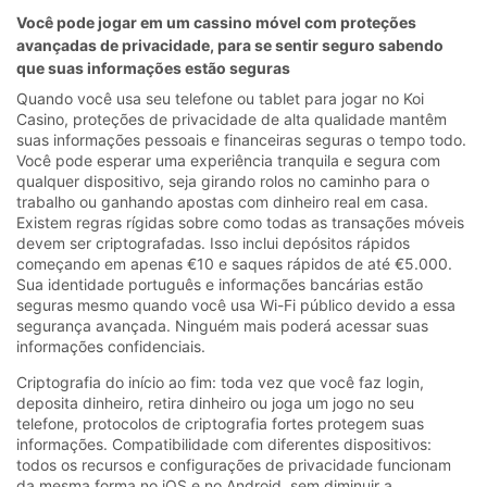
Você pode jogar em um cassino móvel com proteções
avançadas de privacidade, para se sentir seguro sabendo
que suas informações estão seguras
Quando você usa seu telefone ou tablet para jogar no Koi
Casino, proteções de privacidade de alta qualidade mantêm
suas informações pessoais e financeiras seguras o tempo todo.
Você pode esperar uma experiência tranquila e segura com
qualquer dispositivo, seja girando rolos no caminho para o
trabalho ou ganhando apostas com dinheiro real em casa.
Existem regras rígidas sobre como todas as transações móveis
devem ser criptografadas. Isso inclui depósitos rápidos
começando em apenas €10 e saques rápidos de até €5.000.
Sua identidade português e informações bancárias estão
seguras mesmo quando você usa Wi-Fi público devido a essa
segurança avançada. Ninguém mais poderá acessar suas
informações confidenciais.
Criptografia do início ao fim: toda vez que você faz login,
deposita dinheiro, retira dinheiro ou joga um jogo no seu
telefone, protocolos de criptografia fortes protegem suas
informações. Compatibilidade com diferentes dispositivos:
todos os recursos e configurações de privacidade funcionam
da mesma forma no iOS e no Android, sem diminuir a