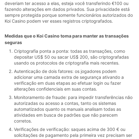
deveriam ter acesso a elas, esteja você transferindo €100 ou
fazendo alterações em dados privados. Sua privacidade está
sempre protegida porque somente funcionários autorizados do
Koi Casino podem ver esses registros criptografados.
Medidas que o Koi Casino toma para manter as transações
seguras
Criptografia ponta a ponta: todas as transações, como
depositar US$ 50 ou sacar US$ 200, são criptografadas
usando os protocolos de criptografia mais recentes.
Autenticação de dois fatores: os jogadores podem
adicionar uma camada extra de segurança ativando a
verificação em duas etapas ao efetuar login ou fazer
alterações confidenciais em suas contas.
Monitoramento de fraude: para impedir transferências não
autorizadas ou acesso a contas, tanto os sistemas
automatizados quanto os manuais analisam todas as
atividades em busca de padrões que não parecem
corretos.
Verificações de verificação: saques acima de 300 € ou
solicitações de pagamento pela primeira vez precisam ser