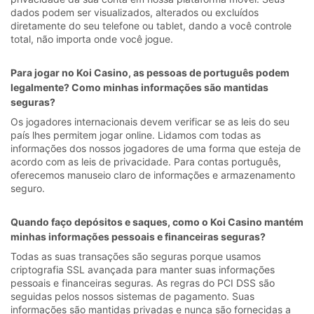
dados podem ser visualizados, alterados ou excluídos
diretamente do seu telefone ou tablet, dando a você controle
total, não importa onde você jogue.
Para jogar no Koi Casino, as pessoas de português podem
legalmente? Como minhas informações são mantidas
seguras?
Os jogadores internacionais devem verificar se as leis do seu
país lhes permitem jogar online. Lidamos com todas as
informações dos nossos jogadores de uma forma que esteja de
acordo com as leis de privacidade. Para contas português,
oferecemos manuseio claro de informações e armazenamento
seguro.
Quando faço depósitos e saques, como o Koi Casino mantém
minhas informações pessoais e financeiras seguras?
Todas as suas transações são seguras porque usamos
criptografia SSL avançada para manter suas informações
pessoais e financeiras seguras. As regras do PCI DSS são
seguidas pelos nossos sistemas de pagamento. Suas
informações são mantidas privadas e nunca são fornecidas a