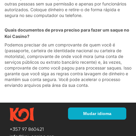
outras pessoas sem sua permissão e apenas por funcionários
autorizados. Coloque dinheiro e retire-o de forma rápida e
segura no seu computador ou telefone.
Quais documentos de prova preciso para fazer um saque no
Koi Casino?
Podemos precisar de um comprovante de quem você é
(passaporte, carteira de identidade nacional ou carteira de
motorista), comprovante de onde você mora (uma conta de
serviços públicos ou extrato bancário recente) e, às vezes,
comprovante de como você pagou para processar saques. Isso
garante que você siga as regras contra lavagem de dinheiro e
mantém sua conta segura. Você pode acelerar o processo
enviando arquivos pela área da sua conta.
Mudar idioma
+357 97 860421